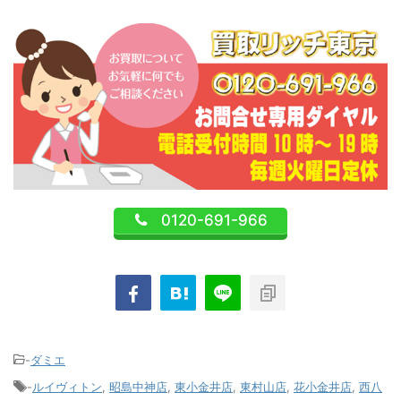
0120-691-966
-
ダミエ
-
ルイヴィトン
,
昭島中神店
,
東小金井店
,
東村山店
,
花小金井店
,
西八