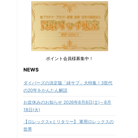
ポイント会員様募集中！
NEWS
ダイバーズの決定版「緑サブ」大特集！3世代
の20年をかんたん解説
お盆休みのお知らせ 2026年8月8日(土)～8月
18日(火)
【ロレックス×ミリタリー】 軍用ロレックスの
世界