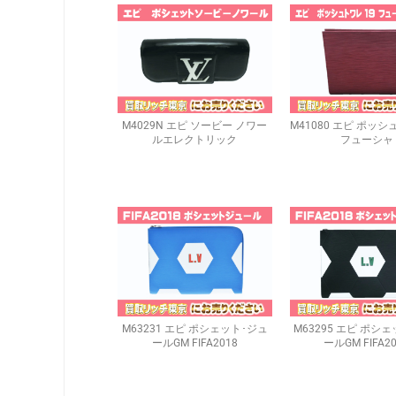
M4029N エピ ソービー ノワー
M41080 エピ ポッシ
ルエレクトリック
フューシャ
M63231 エピ ポシェット･ジュ
M63295 エピ ポシ
ールGM FIFA2018
ールGM FIFA2