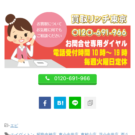
0120-691-966
-
エピ
-
ルイヴィトン
,
昭島中神店
,
東小金井店
,
東村山店
,
花小金井店
,
西八