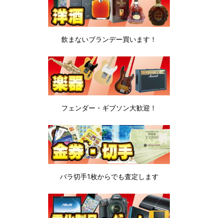
飲まないブランデー
買います！
フェンダー・ギブソン
大歓迎！
バラ切手1枚から
でも査定します