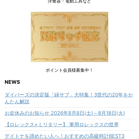
洋食器・電動工具など
ポイント会員様募集中！
NEWS
ダイバーズの決定版「緑サブ」大特集！3世代の20年をか
んたん解説
お盆休みのお知らせ 2026年8月8日(土)～8月18日(火)
【ロレックス×ミリタリー】 軍用ロレックスの世界
デイトナを諦めたい人へ！おすすめの高級時計BEST3