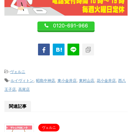
0120-691-966
-
ヴェルニ
-
ルイヴィトン
,
昭島中神店
,
東小金井店
,
東村山店
,
花小金井店
,
西八
王子店
,
高尾店
関連記事
ヴェルニ