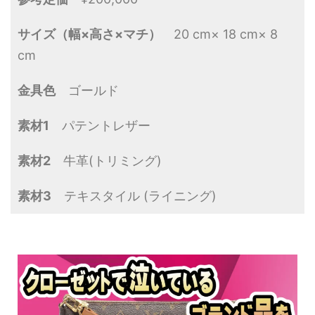
サイズ（幅×高さ×マチ）
20 cm× 18 cm× 8
cm
金具色
ゴールド
素材1
パテントレザー
素材2
牛革(トリミング)
素材3
テキスタイル (ライニング)