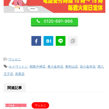
0120-691-966
-
ヴェルニ
-
ルイヴィトン
,
昭島中神店
,
東小金井店
,
東村山店
,
花小金井店
,
西八
王子店
,
高尾店
関連記事
ヴェルニ