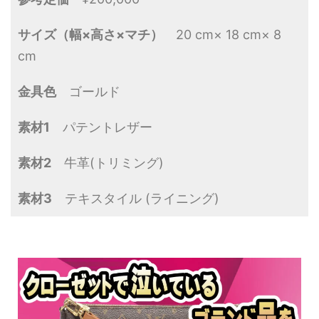
サイズ（幅×高さ×マチ）
20 cm× 18 cm× 8
cm
金具色
ゴールド
素材1
パテントレザー
素材2
牛革(トリミング)
素材3
テキスタイル (ライニング)