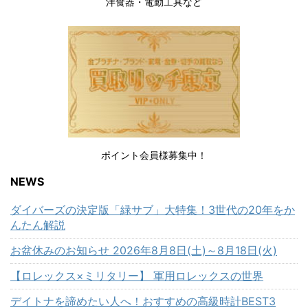
洋食器・電動工具など
ポイント会員様募集中！
NEWS
ダイバーズの決定版「緑サブ」大特集！3世代の20年をか
んたん解説
お盆休みのお知らせ 2026年8月8日(土)～8月18日(火)
【ロレックス×ミリタリー】 軍用ロレックスの世界
デイトナを諦めたい人へ！おすすめの高級時計BEST3