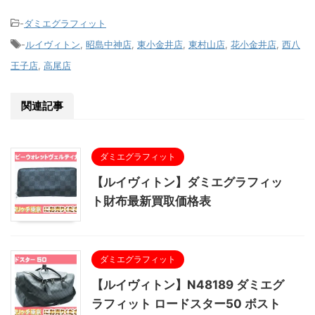
-
ダミエグラフィット
-
ルイヴィトン
,
昭島中神店
,
東小金井店
,
東村山店
,
花小金井店
,
西八
王子店
,
高尾店
関連記事
ダミエグラフィット
【ルイヴィトン】ダミエグラフィッ
ト財布最新買取価格表
ダミエグラフィット
【ルイヴィトン】N48189 ダミエグ
ラフィット ロードスター50 ボスト