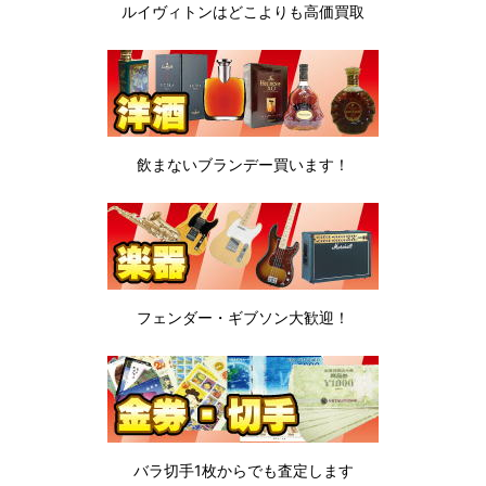
ルイヴィトンは
どこよりも高価買取
飲まないブランデー
買います！
フェンダー・ギブソン
大歓迎！
バラ切手1枚から
でも査定します