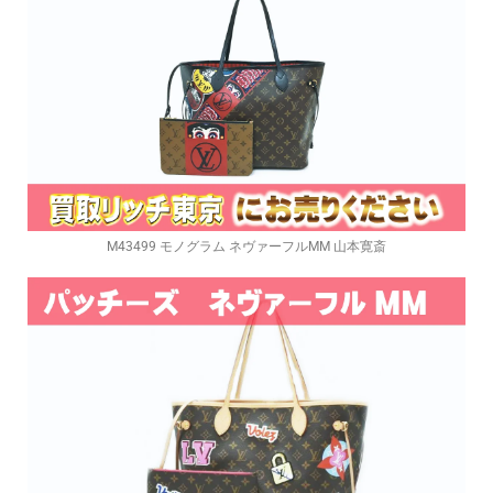
M43499 モノグラム ネヴァーフルMM 山本寛斎