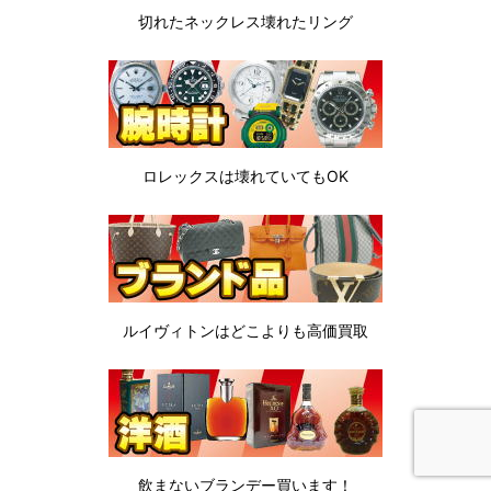
切れたネックレス
壊れたリング
ロレックスは
壊れていてもOK
ルイヴィトンは
どこよりも高価買取
飲まないブランデー
買います！