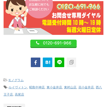
0120-691-966
-
モノグラム
-
ルイヴィトン
,
昭島中神店
,
東小金井店
,
東村山店
,
花小金井店
,
西八
王子店
,
高尾店