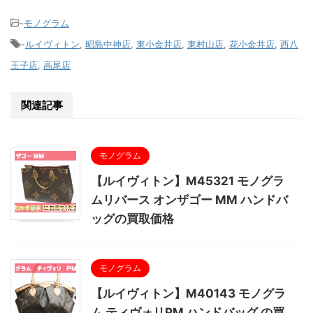
-
モノグラム
-
ルイヴィトン
,
昭島中神店
,
東小金井店
,
東村山店
,
花小金井店
,
西八
王子店
,
高尾店
関連記事
モノグラム
【ルイヴィトン】M45321 モノグラ
ムリバース オンザゴー MM ハンドバ
ッグの買取価格
モノグラム
【ルイヴィトン】M40143 モノグラ
ム ティヴォリPM ハンドバッグ の買