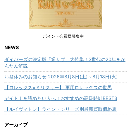
ポイント会員様募集中！
NEWS
ダイバーズの決定版「緑サブ」大特集！3世代の20年をか
んたん解説
お盆休みのお知らせ 2026年8月8日(土)～8月18日(火)
【ロレックス×ミリタリー】 軍用ロレックスの世界
デイトナを諦めたい人へ！おすすめの高級時計BEST3
【ルイヴィトン】ライン・シリーズ別最新買取価格表
アーカイブ