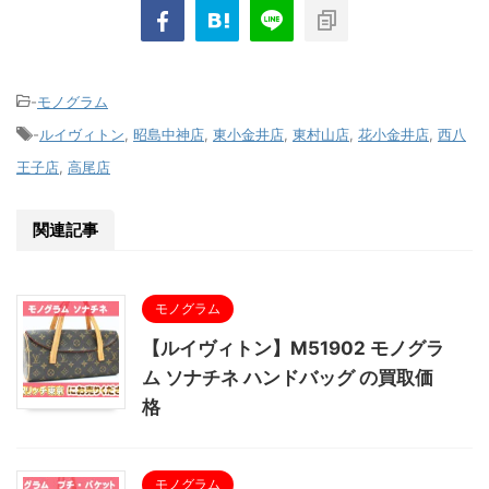
-
モノグラム
-
ルイヴィトン
,
昭島中神店
,
東小金井店
,
東村山店
,
花小金井店
,
西八
王子店
,
高尾店
関連記事
モノグラム
【ルイヴィトン】M51902 モノグラ
ム ソナチネ ハンドバッグ の買取価
格
モノグラム