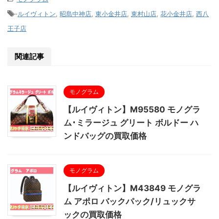
-
ルイヴィトン
,
昭島中神店
,
東小金井店
,
東村山店
,
花小金井店
,
西八
王子店
関連記事
モノグラム
【ルイヴィトン】M95580 モノグラ
ム･ミラージュ グリート ボルドー ハ
ンドバッグの買取価格
モノグラム
【ルイヴィトン】M43849 モノグラ
ム アポロ バックパック/リュックサ
ックの買取価格