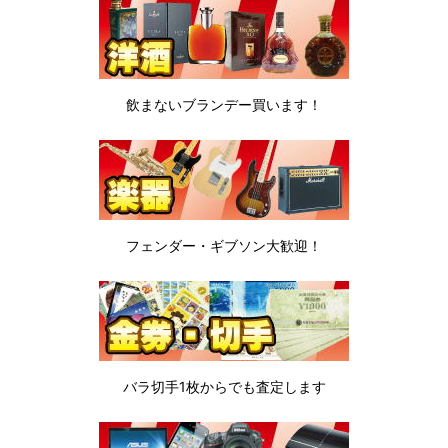
飲まないブランデー
買います！
フェンダー・ギブソン
大歓迎！
バラ切手1枚から
でも査定します