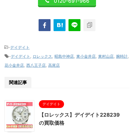
0120-691-966
-
デイデイト
-
デイデイト
,
ロレックス
,
昭島中神店
,
東小金井店
,
東村山店
,
腕時計
,
花小金井店
,
西八王子店
,
高尾店
関連記事
デイデイト
【ロレックス】デイデイト228239
の買取価格