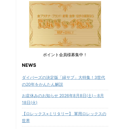
ポイント会員様募集中！
NEWS
ダイバーズの決定版「緑サブ」大特集！3世代
の20年をかんたん解説
お盆休みのお知らせ 2026年8月8日(土)～8月
18日(火)
【ロレックス×ミリタリー】 軍用ロレックスの
世界