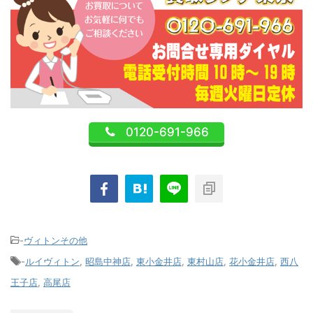
0120-691-966
-
ヴィトンその他
-
ルイヴィトン
,
昭島中神店
,
東小金井店
,
東村山店
,
花小金井店
,
西八
王子店
,
高尾店