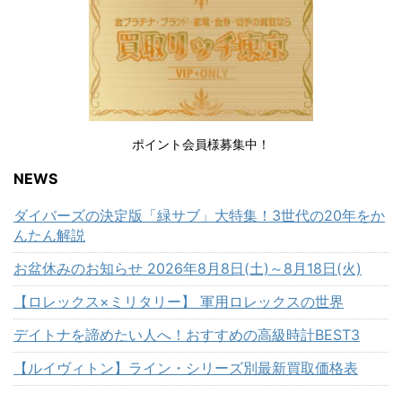
ポイント会員様募集中！
NEWS
ダイバーズの決定版「緑サブ」大特集！3世代の20年をか
んたん解説
お盆休みのお知らせ 2026年8月8日(土)～8月18日(火)
【ロレックス×ミリタリー】 軍用ロレックスの世界
デイトナを諦めたい人へ！おすすめの高級時計BEST3
【ルイヴィトン】ライン・シリーズ別最新買取価格表