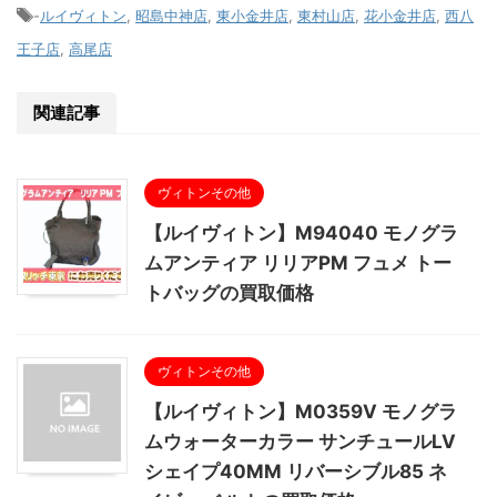
-
ルイヴィトン
,
昭島中神店
,
東小金井店
,
東村山店
,
花小金井店
,
西八
王子店
,
高尾店
関連記事
ヴィトンその他
【ルイヴィトン】M94040 モノグラ
ムアンティア リリアPM フュメ トー
トバッグの買取価格
ヴィトンその他
【ルイヴィトン】M0359V モノグラ
ムウォーターカラー サンチュールLV
シェイプ40MM リバーシブル85 ネ