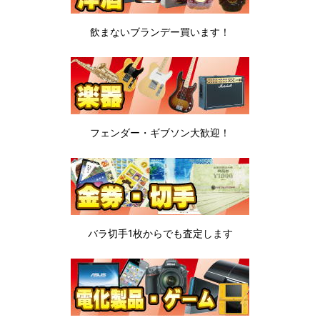
飲まないブランデー
買います！
フェンダー・ギブソン
大歓迎！
バラ切手1枚から
でも査定します