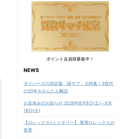
ポイント会員様募集中！
NEWS
ダイバーズの決定版「緑サブ」大特集！3世代
の20年をかんたん解説
お盆休みのお知らせ 2026年8月8日(土)～8月
18日(火)
【ロレックス×ミリタリー】 軍用ロレックスの
世界