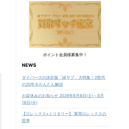
ポイント会員様募集中！
NEWS
ダイバーズの決定版「緑サブ」大特集！3世代
の20年をかんたん解説
お盆休みのお知らせ 2026年8月8日(土)～8月
18日(火)
【ロレックス×ミリタリー】 軍用ロレックスの
世界