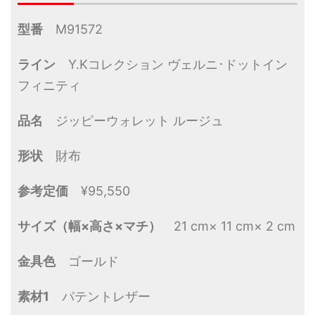
型番
M91572
ライン
Y.Kコレクション ヴェルニ･ドットイン
フィニティ
品名
ジッピーウォレット ルージュ
形状
財布
参考定価
¥95,550
サイズ（幅×高さ×マチ）
21 cm× 11 cm× 2 cm
金具色
ゴールド
素材1
パテントレザー