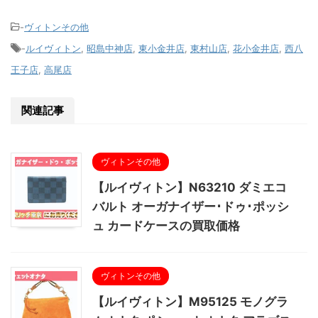
-
ヴィトンその他
-
ルイヴィトン
,
昭島中神店
,
東小金井店
,
東村山店
,
花小金井店
,
西八
王子店
,
高尾店
関連記事
ヴィトンその他
【ルイヴィトン】N63210 ダミエコ
バルト オーガナイザー･ドゥ･ポッシ
ュ カードケースの買取価格
ヴィトンその他
【ルイヴィトン】M95125 モノグラ