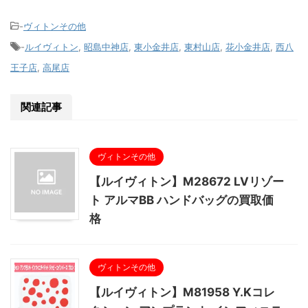
-
ヴィトンその他
-
ルイヴィトン
,
昭島中神店
,
東小金井店
,
東村山店
,
花小金井店
,
西八
王子店
,
高尾店
関連記事
ヴィトンその他
【ルイヴィトン】M28672 LVリゾー
ト アルマBB ハンドバッグの買取価
格
ヴィトンその他
【ルイヴィトン】M81958 Y.Kコレ