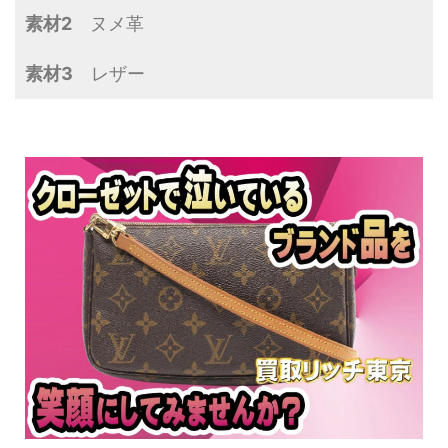
素材2
ヌメ革
素材3
レザー