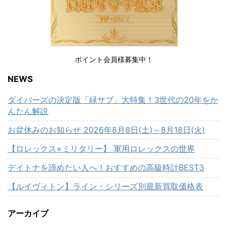
ポイント会員様募集中！
NEWS
ダイバーズの決定版「緑サブ」大特集！3世代の20年をか
んたん解説
お盆休みのお知らせ 2026年8月8日(土)～8月18日(火)
【ロレックス×ミリタリー】 軍用ロレックスの世界
デイトナを諦めたい人へ！おすすめの高級時計BEST3
【ルイヴィトン】ライン・シリーズ別最新買取価格表
アーカイブ