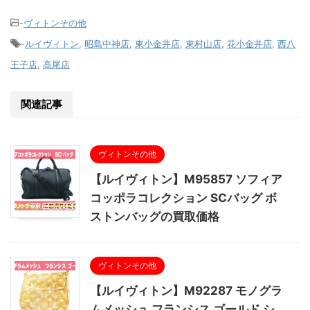
-
ヴィトンその他
-
ルイヴィトン
,
昭島中神店
,
東小金井店
,
東村山店
,
花小金井店
,
西八
王子店
,
高尾店
関連記事
ヴィトンその他
【ルイヴィトン】M95857 ソフィア
コッポラコレクション SCバッグ ボ
ストンバッグの買取価格
ヴィトンその他
【ルイヴィトン】M92287 モノグラ
ムメッシュ フランシス ゴールド シ