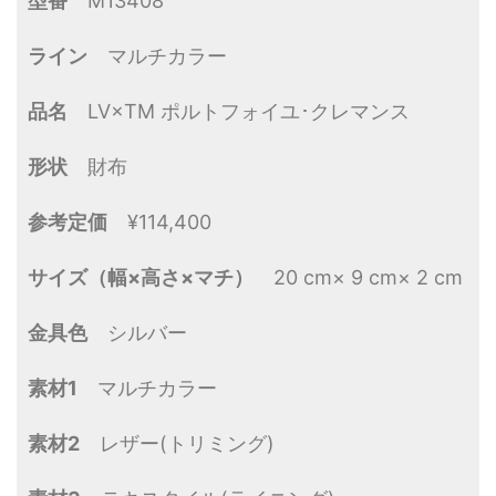
型番
M13408
ライン
マルチカラー
品名
LV×TM ポルトフォイユ･クレマンス
形状
財布
参考定価
¥114,400
サイズ（幅×高さ×マチ）
20 cm× 9 cm× 2 cm
金具色
シルバー
素材1
マルチカラー
素材2
レザー(トリミング)