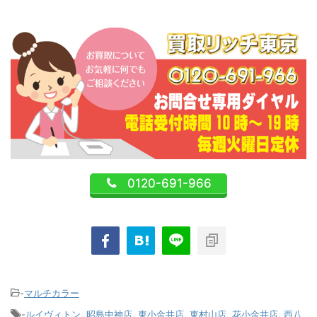
0120-691-966
-
マルチカラー
-
ルイヴィトン
,
昭島中神店
,
東小金井店
,
東村山店
,
花小金井店
,
西八