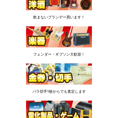
飲まないブランデー
買います！
フェンダー・ギブソン
大歓迎！
バラ切手1枚から
でも査定します