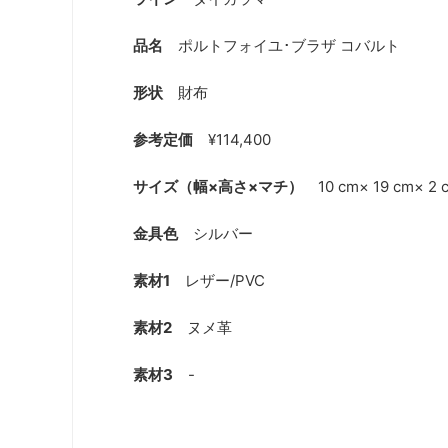
品名
ポルトフォイユ･ブラザ コバルト
形状
財布
参考定価
¥114,400
サイズ（幅×高さ×マチ）
10 cm× 19 cm× 2 
金具色
シルバー
素材1
レザー/PVC
素材2
ヌメ革
素材3
-