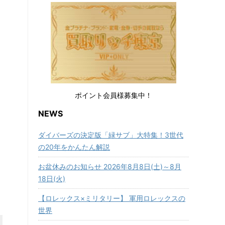
ポイント会員様募集中！
NEWS
ダイバーズの決定版「緑サブ」大特集！3世代
の20年をかんたん解説
お盆休みのお知らせ 2026年8月8日(土)～8月
18日(火)
【ロレックス×ミリタリー】 軍用ロレックスの
世界