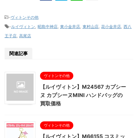
-
ヴィトンその他
-
ルイヴィトン
,
昭島中神店
,
東小金井店
,
東村山店
,
花小金井店
,
西八
王子店
,
高尾店
関連記事
ヴィトンその他
【ルイヴィトン】M24567 カプシー
ヌ カプシーヌMINI ハンドバッグの
買取価格
ヴィトンその他
【ルイヴィトン】M66155 コスミッ