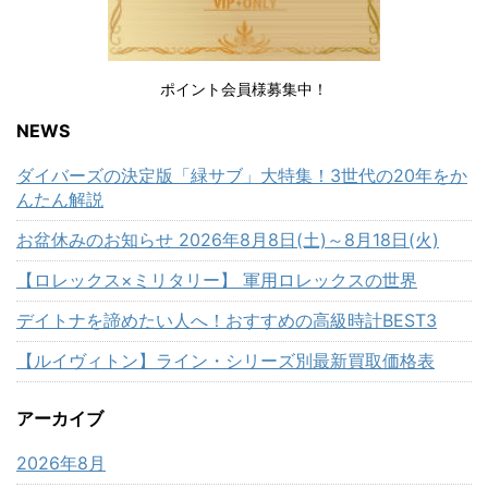
ポイント会員様募集中！
NEWS
ダイバーズの決定版「緑サブ」大特集！3世代の20年をか
んたん解説
お盆休みのお知らせ 2026年8月8日(土)～8月18日(火)
【ロレックス×ミリタリー】 軍用ロレックスの世界
デイトナを諦めたい人へ！おすすめの高級時計BEST3
【ルイヴィトン】ライン・シリーズ別最新買取価格表
アーカイブ
2026年8月