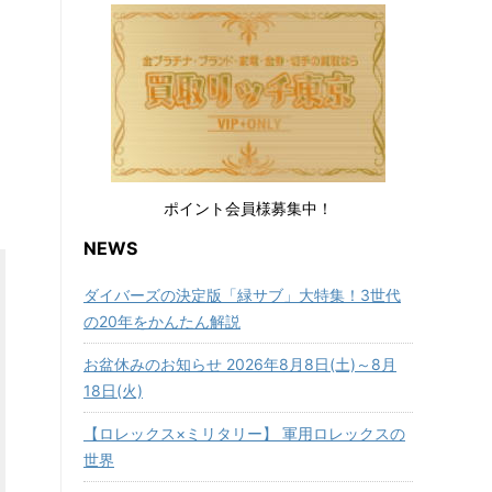
ポイント会員様募集中！
NEWS
ダイバーズの決定版「緑サブ」大特集！3世代
の20年をかんたん解説
お盆休みのお知らせ 2026年8月8日(土)～8月
18日(火)
【ロレックス×ミリタリー】 軍用ロレックスの
世界