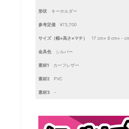
形状
キーホルダー
参考定価
¥73,700
サイズ（幅×高さ×マチ）
17 cm× 8 cm× - c
金具色
シルバー
素材1
カーフレザー
素材2
PVC
素材3
-