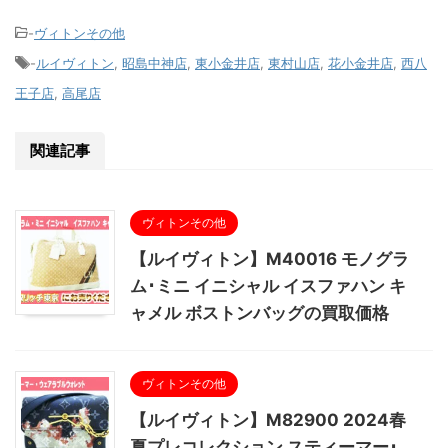
-
ヴィトンその他
-
ルイヴィトン
,
昭島中神店
,
東小金井店
,
東村山店
,
花小金井店
,
西八
王子店
,
高尾店
関連記事
ヴィトンその他
【ルイヴィトン】M40016 モノグラ
ム･ミニ イニシャル イスファハン キ
ャメル ボストンバッグの買取価格
ヴィトンその他
【ルイヴィトン】M82900 2024春
夏プレコレクション スティーマー･