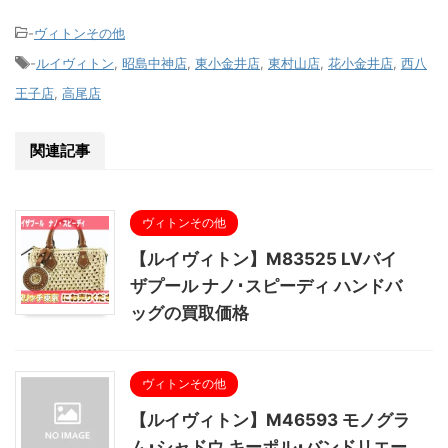
-
ヴィトンその他
-
ルイヴィトン
,
昭島中神店
,
東小金井店
,
東村山店
,
花小金井店
,
西八
王子店
,
高尾店
関連記事
ヴィトンその他
【ルイヴィトン】M83525 LVバイ
ザプール ナノ･スピーディ ハンドバ
ッグの買取価格
ヴィトンその他
【ルイヴィトン】M46593 モノグラ
ム･シャドウ キーポル･バンドリエー