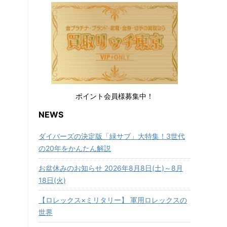
ポイント会員様募集中！
NEWS
ダイバーズの決定版「緑サブ」大特集！3世代
の20年をかんたん解説
お盆休みのお知らせ 2026年8月8日(土)～8月
18日(火)
【ロレックス×ミリタリー】 軍用ロレックスの
世界