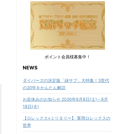
ポイント会員様募集中！
NEWS
ダイバーズの決定版「緑サブ」大特集！3世代
の20年をかんたん解説
お盆休みのお知らせ 2026年8月8日(土)～8月
18日(火)
【ロレックス×ミリタリー】 軍用ロレックスの
世界