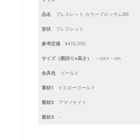
品名
ブレスレット カラーブロッサムBB
形状
ブレスレット
参考定価
¥410,300
サイズ（腕回り×高さ）
- cm× - cm
金具色
ゴールド
素材1
イエローゴールド
素材2
アマゾナイト
素材3
-