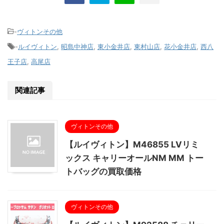
-
ヴィトンその他
-
ルイヴィトン
,
昭島中神店
,
東小金井店
,
東村山店
,
花小金井店
,
西八
王子店
,
高尾店
関連記事
ヴィトンその他
【ルイヴィトン】M46855 LVリミ
ックス キャリーオールNM MM トー
トバッグの買取価格
ヴィトンその他