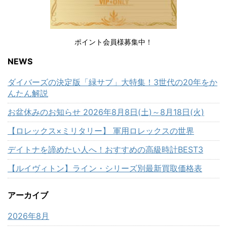
ポイント会員様募集中！
NEWS
ダイバーズの決定版「緑サブ」大特集！3世代の20年をか
んたん解説
お盆休みのお知らせ 2026年8月8日(土)～8月18日(火)
【ロレックス×ミリタリー】 軍用ロレックスの世界
デイトナを諦めたい人へ！おすすめの高級時計BEST3
【ルイヴィトン】ライン・シリーズ別最新買取価格表
アーカイブ
2026年8月