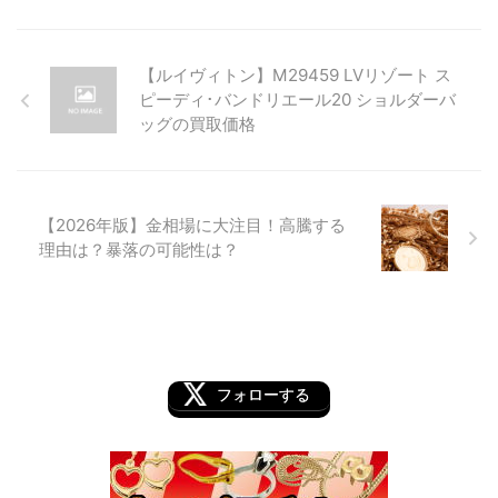
【ルイヴィトン】M29459 LVリゾート ス
ピーディ･バンドリエール20 ショルダーバ
ッグの買取価格
【2026年版】金相場に大注目！高騰する
理由は？暴落の可能性は？
フォローする