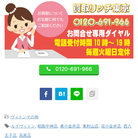
0120-691-966
-
ヴィトンその他
-
ルイヴィトン
,
昭島中神店
,
東小金井店
,
東村山店
,
花小金井店
,
西八
王子店
,
高尾店