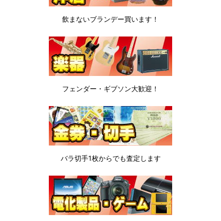
飲まないブランデー
買います！
フェンダー・ギブソン
大歓迎！
バラ切手1枚から
でも査定します