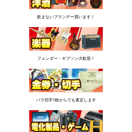
飲まないブランデー
買います！
フェンダー・ギブソン
大歓迎！
バラ切手1枚から
でも査定します