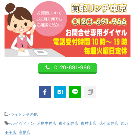
0120-691-966
-
ヴィトンその他
-
ルイヴィトン
,
昭島中神店
,
東小金井店
,
東村山店
,
花小金井店
,
西八
王子店
,
高尾店