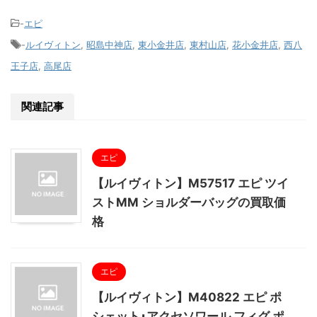
-
エピ
-
ルイヴィトン
,
昭島中神店
,
東小金井店
,
東村山店
,
花小金井店
,
西八
王子店
,
高尾店
関連記事
エピ
【ルイヴィトン】M57517 エピ ツイ
ストMM ショルダーバッグの買取価
格
エピ
【ルイヴィトン】M40822 エピ ポ
シェット･アクセソワール フィグ ポ