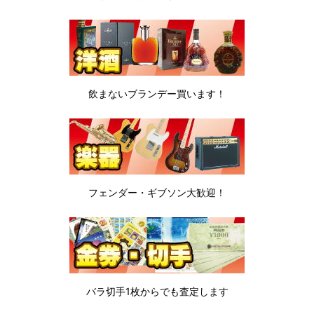
飲まないブランデー
買います！
フェンダー・ギブソン
大歓迎！
バラ切手1枚から
でも査定します