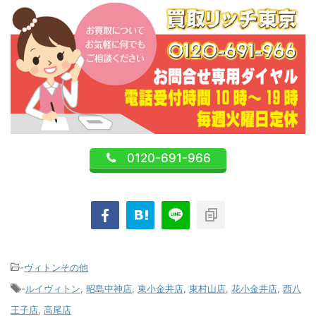
0120-691-966
-
ヴィトンその他
-
ルイヴィトン
,
昭島中神店
,
東小金井店
,
東村山店
,
花小金井店
,
西八
王子店
,
高尾店