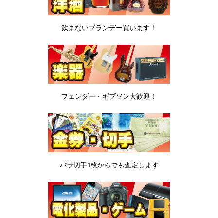
飲まないブランデー
買います！
フェンダー・ギブソン
大歓迎！
バラ切手1枚から
でも査定します