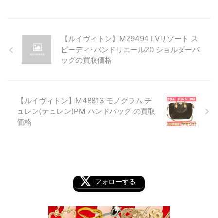
【ルイヴィトン】M29494 LVリゾート ス
ピーディ･バンドリエール20 ショルダーバ
ッグの買取価格
【ルイヴィトン】M48813 モノグラム チ
ュレン(テュレン)PM ハンドバッグ の買取
価格
フォローする