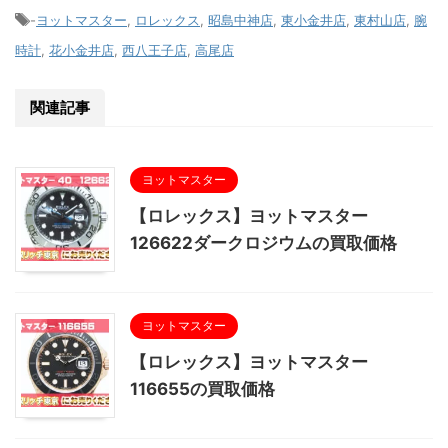
-
ヨットマスター
,
ロレックス
,
昭島中神店
,
東小金井店
,
東村山店
,
腕
時計
,
花小金井店
,
西八王子店
,
高尾店
関連記事
ヨットマスター
【ロレックス】ヨットマスター
126622ダークロジウムの買取価格
ヨットマスター
【ロレックス】ヨットマスター
116655の買取価格