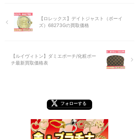
【ロレックス】デイトジャスト（ボーイ
ズ）68273Gの買取価格
【ルイヴィトン】ダミエポーチ/化粧ポー
チ最新買取価格表
フォローする