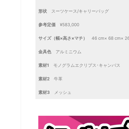
形状
スーツケース/キャリーバッグ
参考定価
¥583,000
サイズ（幅×高さ×マチ）
46 cm× 68 cm× 2
金具色
アルミニウム
素材1
モノグラムエクリプス･キャンバス
素材2
牛革
素材3
メッシュ