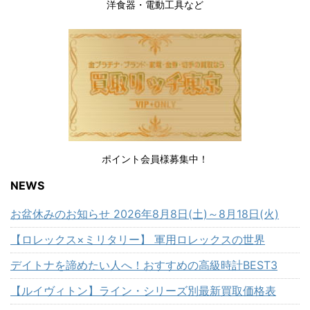
洋食器・電動工具など
ポイント会員様募集中！
NEWS
お盆休みのお知らせ 2026年8月8日(土)～8月18日(火)
【ロレックス×ミリタリー】 軍用ロレックスの世界
デイトナを諦めたい人へ！おすすめの高級時計BEST3
【ルイヴィトン】ライン・シリーズ別最新買取価格表