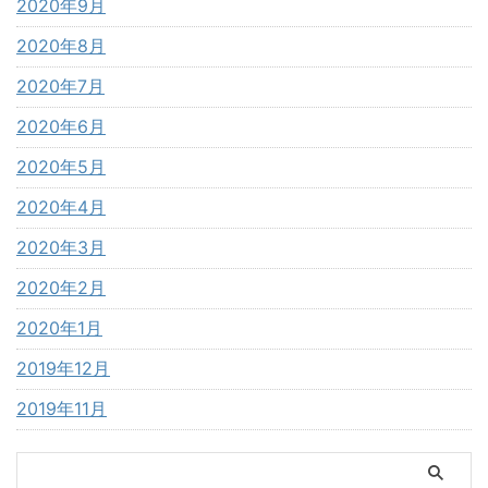
2020年9月
2020年8月
2020年7月
2020年6月
2020年5月
2020年4月
2020年3月
2020年2月
2020年1月
2019年12月
2019年11月