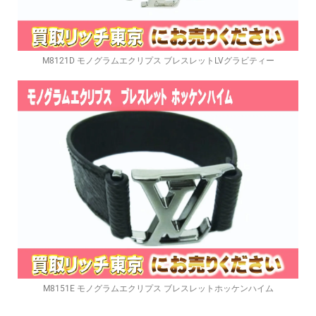
M8121D モノグラムエクリプス ブレスレットLVグラビティー
M8151E モノグラムエクリプス ブレスレットホッケンハイム