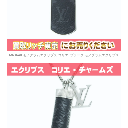
M63640 モノグラムエクリプス コリエ･プラーク モノグラムエクリプス