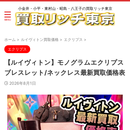
小金井・小平・東村山・昭島・八王子の買取リッチ東京
ホーム
>
ルイヴィトン買取価格
>
エクリプス
>
エクリプス
【ルイヴィトン】モノグラムエクリプス
ブレスレット/ネックレス最新買取価格表
2026年8月1日