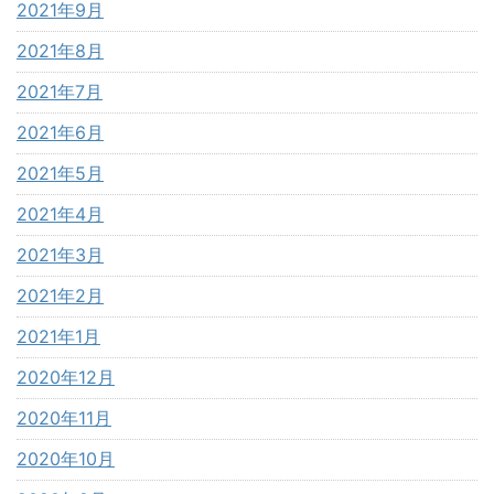
2021年9月
2021年8月
2021年7月
2021年6月
2021年5月
2021年4月
2021年3月
2021年2月
2021年1月
2020年12月
2020年11月
2020年10月