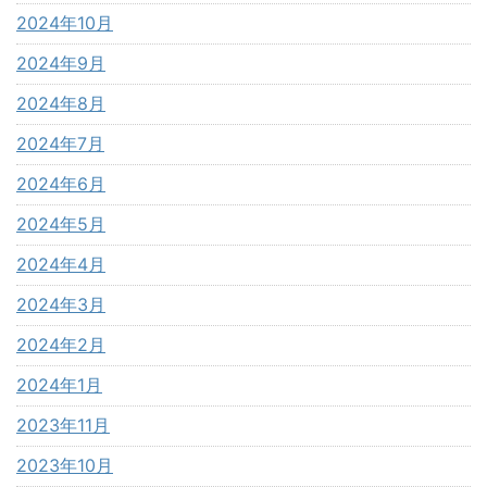
2024年10月
2024年9月
2024年8月
2024年7月
2024年6月
2024年5月
2024年4月
2024年3月
2024年2月
2024年1月
2023年11月
2023年10月