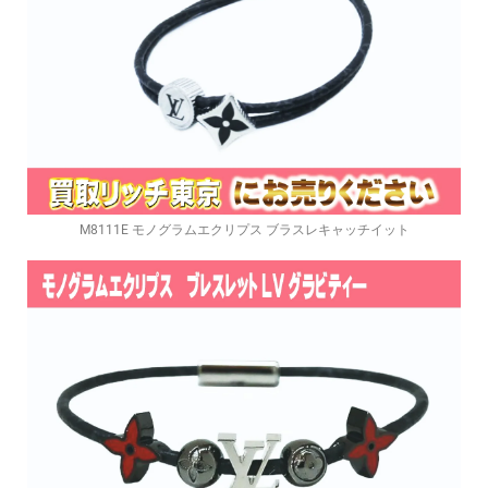
M8111E モノグラムエクリプス ブラスレキャッチイット