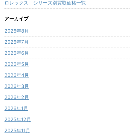
ロレックス シリーズ別買取価格一覧
アーカイブ
2026年8月
2026年7月
2026年6月
2026年5月
2026年4月
2026年3月
2026年2月
2026年1月
2025年12月
2025年11月