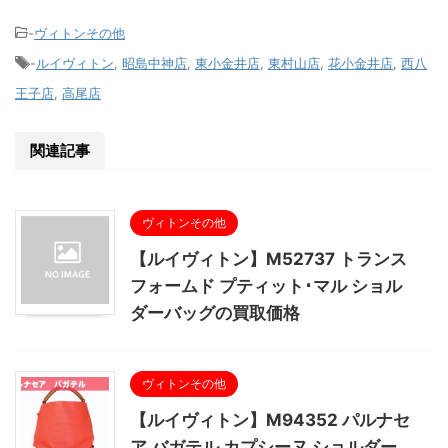
-
ヴィトンその他
-
ルイヴィトン
,
昭島中神店
,
東小金井店
,
東村山店
,
花小金井店
,
西八
王子店
,
高尾店
関連記事
ヴィトンその他
【ルイヴィトン】M52737 トランス
フォームド プティット･マル ショル
ダーバッグの買取価格
ヴィトンその他
【ルイヴィトン】M94352 パルナセ
ア バガテル カプシーヌ ショルダー