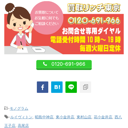
0120-691-966
-
モノグラム
-
ルイヴィトン
,
昭島中神店
,
東小金井店
,
東村山店
,
花小金井店
,
西八
王子店
,
高尾店