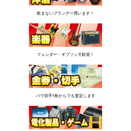
飲まないブランデー
買います！
フェンダー・ギブソン
大歓迎！
バラ切手1枚から
でも査定します