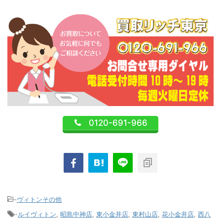
0120-691-966
-
ヴィトンその他
-
ルイヴィトン
,
昭島中神店
,
東小金井店
,
東村山店
,
花小金井店
,
西八