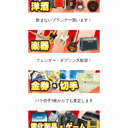
飲まないブランデー
買います！
フェンダー・ギブソン
大歓迎！
バラ切手1枚から
でも査定します