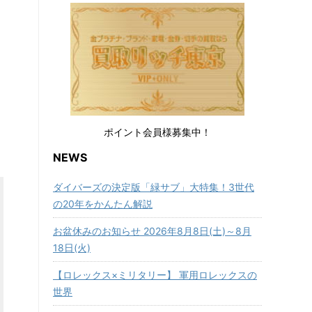
ポイント会員様募集中！
NEWS
ダイバーズの決定版「緑サブ」大特集！3世代
の20年をかんたん解説
お盆休みのお知らせ 2026年8月8日(土)～8月
18日(火)
【ロレックス×ミリタリー】 軍用ロレックスの
世界