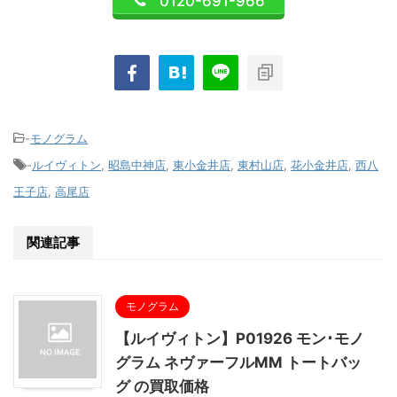
0120-691-966
-
モノグラム
-
ルイヴィトン
,
昭島中神店
,
東小金井店
,
東村山店
,
花小金井店
,
西八
王子店
,
高尾店
関連記事
モノグラム
【ルイヴィトン】P01926 モン･モノ
グラム ネヴァーフルMM トートバッ
グ の買取価格