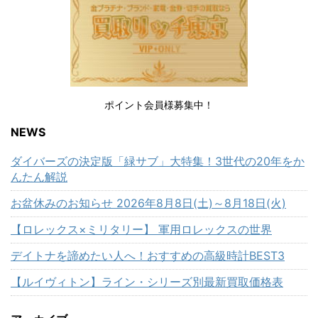
ポイント会員様募集中！
NEWS
ダイバーズの決定版「緑サブ」大特集！3世代の20年をか
んたん解説
お盆休みのお知らせ 2026年8月8日(土)～8月18日(火)
【ロレックス×ミリタリー】 軍用ロレックスの世界
デイトナを諦めたい人へ！おすすめの高級時計BEST3
【ルイヴィトン】ライン・シリーズ別最新買取価格表