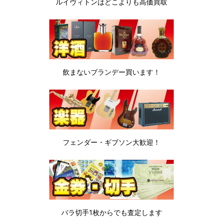
ルイヴィトンは
どこよりも高価買取
飲まないブランデー
買います！
フェンダー・ギブソン
大歓迎！
バラ切手1枚から
でも査定します