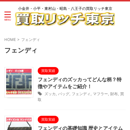
小金井・小平・東村山・昭島・八王子の買取リッチ東京
HOME
>
フェンディ
フェンディ
買取実績
フェンディのズッカってどんな柄？特
徴やアイテムをご紹介！
ズッカ
,
バッグ
,
フェンディ
,
マフラー
,
財布
,
買
取
買取実績
フェンディの基礎知識 歴史とアイテム