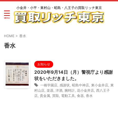
小金井・小平・東村山・昭島・八王子の買取リッチ東京
HOME
>
香水
香水
お知らせ
2020年9月14日（月）警視庁より感謝
状をいただきました。
一橋学園店
,
感謝状
,
昭島中神店
,
東小金井店
,
東
村山店
,
楽器
,
洋酒
,
腕時計
,
花小金井店
,
西八王子
店
,
貴金属
,
買取
,
電動工具
,
食器
,
香水