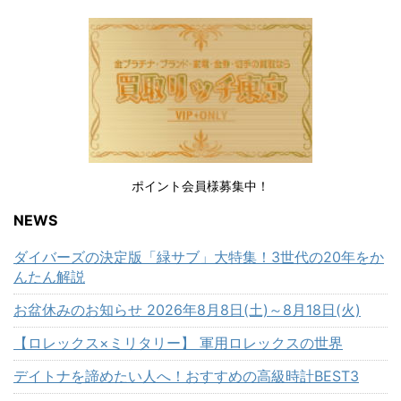
ポイント会員様募集中！
NEWS
ダイバーズの決定版「緑サブ」大特集！3世代の20年をか
んたん解説
お盆休みのお知らせ 2026年8月8日(土)～8月18日(火)
【ロレックス×ミリタリー】 軍用ロレックスの世界
デイトナを諦めたい人へ！おすすめの高級時計BEST3