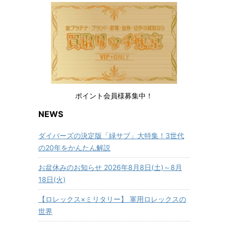
ポイント会員様募集中！
NEWS
ダイバーズの決定版「緑サブ」大特集！3世代
の20年をかんたん解説
お盆休みのお知らせ 2026年8月8日(土)～8月
18日(火)
【ロレックス×ミリタリー】 軍用ロレックスの
世界