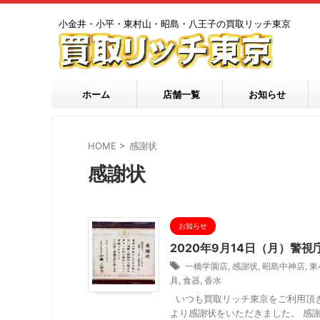
小金井・小平・東村山・昭島・八王子の買取リッチ東京
ホーム
店舗一覧
お知らせ
HOME
>
感謝状
感謝状
お知らせ
2020年9月14日（月）警
一橋学園店
,
感謝状
,
昭島中神店
,
東
具
,
食器
,
香水
いつも買取リッチ東京をご利用頂き誠
より感謝状をいただきました。 感謝状