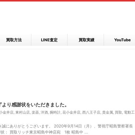
買取方法
LINE査定
買取実績
YouTube
視庁より感謝状をいただきました。
小金井店
,
東村山店
,
楽器
,
洋酒
,
腕時計
,
花小金井店
,
西八王子店
,
貴金属
,
買取
,
電動工
にありがとうございます。 2020年9月14日（月）、警視庁昭島警察署長
： 買取リッチ東京昭島中神店宛 1枚 昭島中 ...