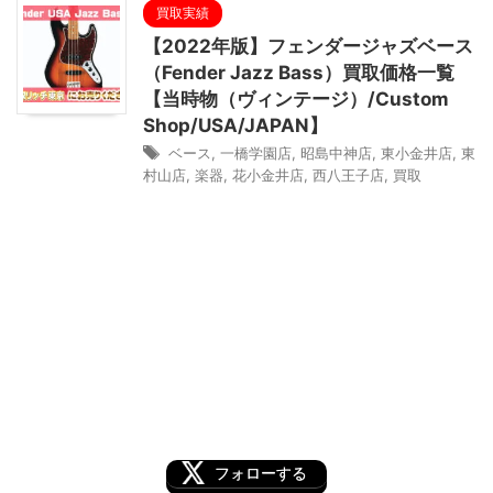
買取実績
【2022年版】フェンダージャズベース
（Fender Jazz Bass）買取価格一覧
【当時物（ヴィンテージ）/Custom
Shop/USA/JAPAN】
ベース
,
一橋学園店
,
昭島中神店
,
東小金井店
,
東
村山店
,
楽器
,
花小金井店
,
西八王子店
,
買取
フォローする