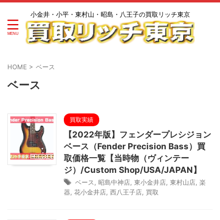
小金井・小平・東村山・昭島・八王子の買取リッチ東京
HOME
>
ベース
ベース
買取実績
【2022年版】フェンダープレシジョン
ベース（Fender Precision Bass）買
取価格一覧【当時物（ヴィンテー
ジ）/Custom Shop/USA/JAPAN】
ベース
,
昭島中神店
,
東小金井店
,
東村山店
,
楽
器
,
花小金井店
,
西八王子店
,
買取