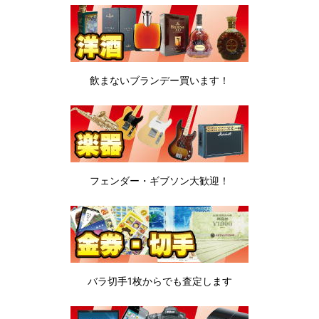
飲まないブランデー
買います！
フェンダー・ギブソン
大歓迎！
バラ切手1枚から
でも査定します